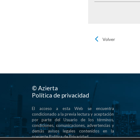
Volver
© Azierta
Política de privacidad
El acceso a esta Web se encuentra
condicionado a la previa lectura y aceptación
por parte del Usuario de los términos,
condiciones, comunicaciones, advertencias y
demás avisos legales contenidos en la
presente Política de Privacidad.