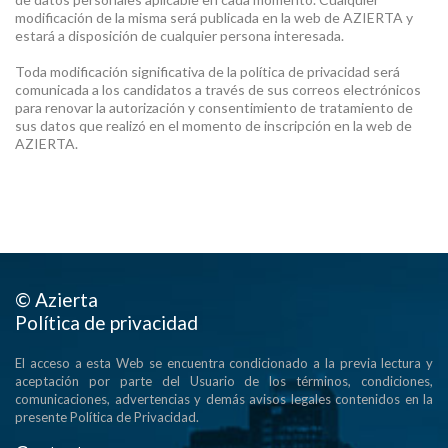
modificación de la misma será publicada en la web de AZIERTA y
estará a disposición de cualquier persona interesada.
Toda modificación significativa de la política de privacidad será
comunicada a los candidatos a través de sus correos electrónicos
para renovar la autorización y consentimiento de tratamiento de
sus datos que realizó en el momento de inscripción en la web de
AZIERTA.
© Azierta
Política de privacidad
El acceso a esta Web se encuentra condicionado a la previa lectura y
aceptación por parte del Usuario de los términos, condiciones,
comunicaciones, advertencias y demás avisos legales contenidos en la
presente Política de Privacidad.